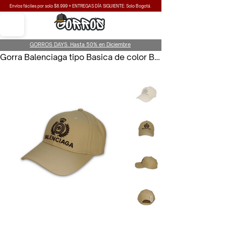
Envíos fáciles por solo $8.999 + ENTREGAS DÍA SIGUIENTE: Solo Bogotá.
GORROS DAYS. Hasta 50% en Diciembre
Gorra Balenciaga tipo Basica de color Beige para Hombre