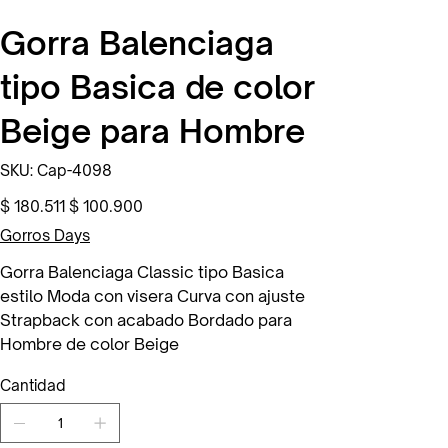
Gorra Balenciaga
tipo Basica de color
Beige para Hombre
SKU
SKU:
Cap-4098
Cap-
4098
Precio
Precio
$ 180.511
$ 100.900
original
de
oferta
Gorros Days
Gorra Balenciaga Classic tipo Basica
estilo Moda con visera Curva con ajuste
Strapback con acabado Bordado para
Hombre de color Beige
Cantidad