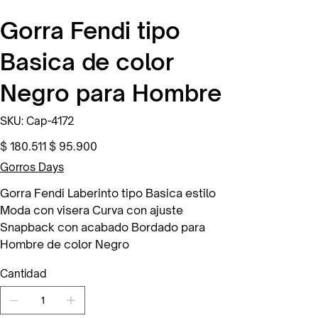
Gorra Fendi tipo
Basica de color
Negro para Hombre
SKU
SKU:
Cap-4172
Cap-
4172
Precio
Precio
$ 180.511
$ 95.900
original
de
oferta
Gorros Days
Gorra Fendi Laberinto tipo Basica estilo
Moda con visera Curva con ajuste
Snapback con acabado Bordado para
Hombre de color Negro
Cantidad