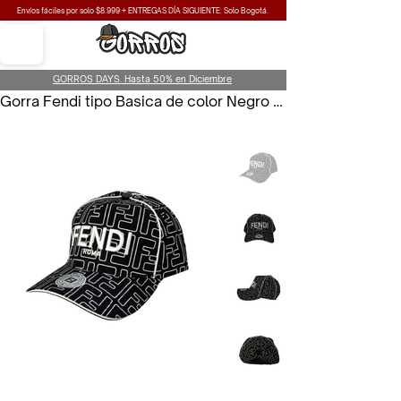
Envíos fáciles por solo $8.999 + ENTREGAS DÍA SIGUIENTE: Solo Bogotá.
GORROS DAYS. Hasta 50% en Diciembre
Gorra Fendi tipo Basica de color Negro para Hombre