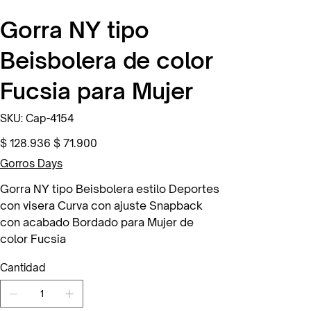
Gorra NY tipo
Beisbolera de color
Fucsia para Mujer
SKU
SKU:
Cap-4154
Cap-
4154
Precio
Precio
$ 128.936
$ 71.900
original
de
oferta
Gorros Days
Gorra NY tipo Beisbolera estilo Deportes
con visera Curva con ajuste Snapback
con acabado Bordado para Mujer de
color Fucsia
Cantidad