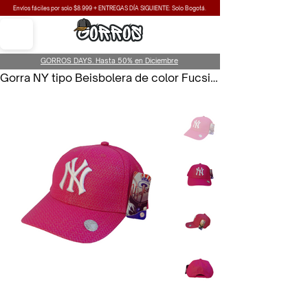
Envíos fáciles por solo $8.999 + ENTREGAS DÍA SIGUIENTE: Solo Bogotá.
GORROS DAYS. Hasta 50% en Diciembre
Gorra NY tipo Beisbolera de color Fucsia para Mujer