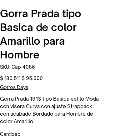
Gorra Prada tipo
Basica de color
Amarillo para
Hombre
SKU
SKU:
Cap-4086
Cap-
4086
Precio
Precio
$ 180.511
$ 95.900
original
de
oferta
Gorros Days
Gorra Prada 1913 tipo Basica estilo Moda
con visera Curva con ajuste Strapback
con acabado Bordado para Hombre de
color Amarillo
Cantidad