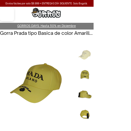
Envíos fáciles por solo $8.999 + ENTREGAS DÍA SIGUIENTE: Solo Bogotá.
GORROS DAYS. Hasta 50% en Diciembre
Gorra Prada tipo Basica de color Amarillo para Hombre