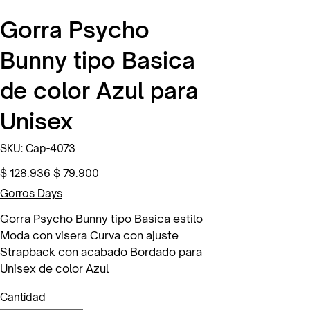
Gorra Psycho
Bunny tipo Basica
de color Azul para
Unisex
SKU
SKU:
Cap-4073
Cap-
4073
Precio
Precio
$ 128.936
$ 79.900
original
de
oferta
Gorros Days
Gorra Psycho Bunny tipo Basica estilo
Moda con visera Curva con ajuste
Strapback con acabado Bordado para
Unisex de color Azul
Cantidad