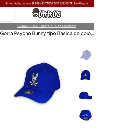
Envíos fáciles por solo $8.999 + ENTREGAS DÍA SIGUIENTE: Solo Bogotá.
GORROS DAYS. Hasta 50% en Diciembre
Gorra Psycho Bunny tipo Basica de color Azul para Unisex