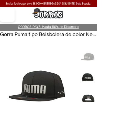
Envíos fáciles por solo $8.999 + ENTREGAS DÍA SIGUIENTE: Solo Bogotá.
GORROS DAYS. Hasta 50% en Diciembre
Gorra Puma tipo Beisbolera de color Negro para Hombre