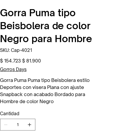
Gorra Puma tipo
Beisbolera de color
Negro para Hombre
SKU
SKU:
Cap-4021
Cap-
4021
Precio
Precio
$ 154.723
$ 81.900
original
de
oferta
Gorros Days
Gorra Puma Puma tipo Beisbolera estilo
Deportes con visera Plana con ajuste
Snapback con acabado Bordado para
Hombre de color Negro
Cantidad