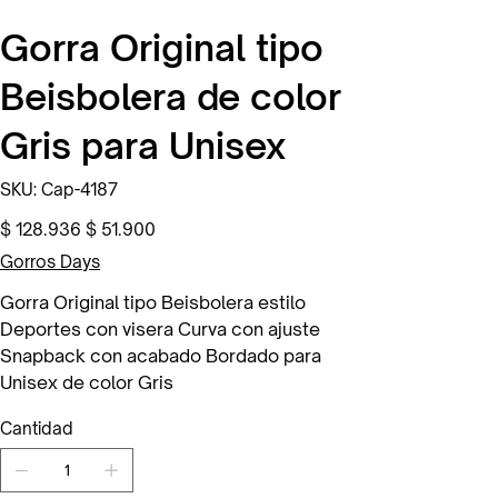
Gorra Original tipo
Beisbolera de color
Gris para Unisex
SKU
SKU:
Cap-4187
Cap-
4187
Precio
Precio
$ 128.936
$ 51.900
original
de
oferta
Gorros Days
Gorra Original tipo Beisbolera estilo
Deportes con visera Curva con ajuste
Snapback con acabado Bordado para
Unisex de color Gris
Cantidad