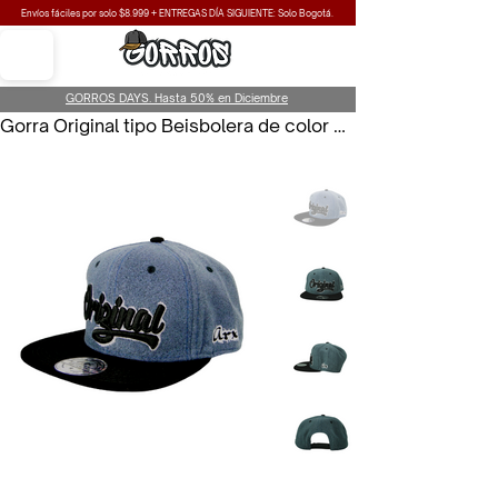
Envíos fáciles por solo $8.999 + ENTREGAS DÍA SIGUIENTE: Solo Bogotá.
GORROS DAYS. Hasta 50% en Diciembre
Gorra Original tipo Beisbolera de color Gris para Unisex