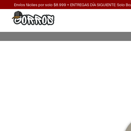
Envíos fáciles por solo $8.999 + ENTREGAS DÍA SIGUIENTE: Solo Bo