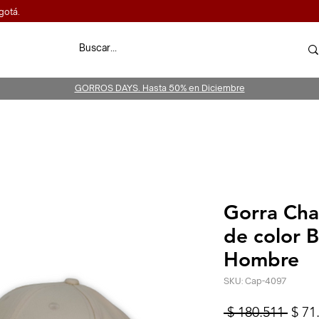
gotá.
GORROS DAYS. Hasta 50% en Diciembre
Gorra Cha
de color 
Hombre
SKU: Cap-4097
Prec
 $ 180.511 
$ 71