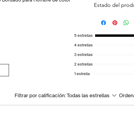
Estado del prod
devolvemos tu dinero
Tipo
:
100% Original, Nuevo 
Estilo
:
Visera
:
5 estrellas
Por ajuste
:
4 estrellas
3 estrellas
Acabado
:
2 estrellas
Genero
:
1 estrella
Color
:
Filtrar por calificación:
Todas las estrellas
Orden