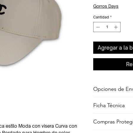
Gorros Days
Cantidad
*
Agregar a la b
Re
Opciones de En
Envíos Fáciles
: Incre
Ficha Técnica
país, por solo $4.900. 
Entregas al Día sigui
rápido?. No hay proble
Línea
:
Compras Proteg
Bogotá.
ca estilo Moda con visera Curva con 
Nombre
:
Recibe el producto
 Bordado para Hombre de color 