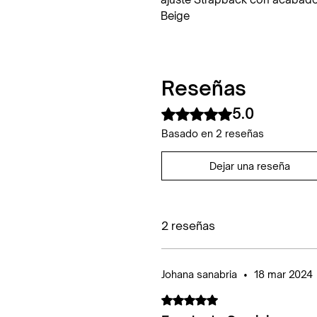
Beige
Reseñas
5.0
Obtuvo 5 de 5 estrellas.
Basado en 2 reseñas
Dejar una reseña
2 reseñas
Johana sanabria
•
18 mar 2024
Obtuvo 5 de 5 estrellas.