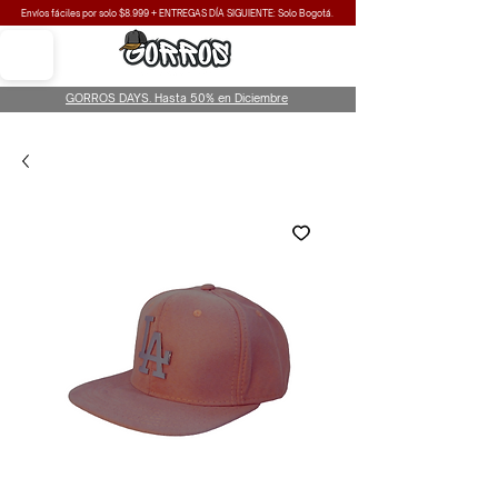
Envíos fáciles por solo $8.999 + ENTREGAS DÍA SIGUIENTE: Solo Bogotá.
GORROS DAYS. Hasta 50% en Diciembre