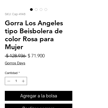
SKU: Cap-4148
Gorra Los Angeles
tipo Beisbolera de
color Rosa para
Mujer
Precio
Precio
 $ 128.936 
$ 71.900
de
Gorros Days
oferta
Cantidad
*
Agregar a la bolsa